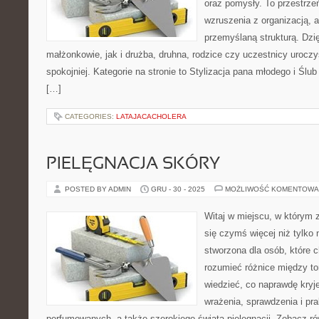
oraz pomysły. To przestrzeń
wzruszenia z organizacją, a
przemyślaną strukturą. Dzi
małżonkowie, jak i drużba, druhna, rodzice czy uczestnicy urocz
spokojniej. Kategorie na stronie to Stylizacja pana młodego i Ślub
[…]
CATEGORIES:
LATAJACACHOLERA
PIELĘGNACJA SKÓRY
POSTED BY ADMIN
GRU - 30 - 2025
MOŻLIWOŚĆ KOMENTOWA
Witaj w miejscu, w którym 
się czymś więcej niż tylko
stworzona dla osób, które 
rozumieć różnice między t
wiedzieć, co naprawdę kryje
wrażenia, sprawdzenia i pr
perfumowanych, a także szerokiego świata pielęgnacji. Zobacz r