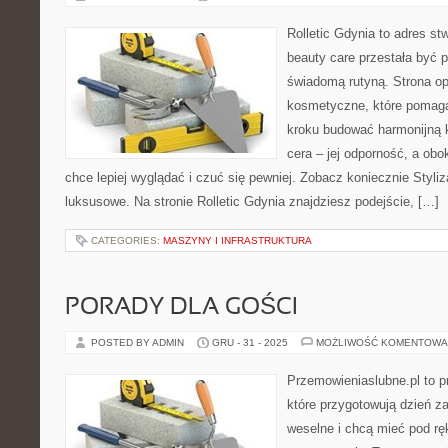
Rolletic Gdynia to adres s
beauty care przestała być p
świadomą rutyną. Strona opi
kosmetyczne, które pomagaj
kroku budować harmonijną 
cera – jej odporność, a obok
chce lepiej wyglądać i czuć się pewniej. Zobacz koniecznie Styli
luksusowe. Na stronie Rolletic Gdynia znajdziesz podejście, […]
CATEGORIES:
MASZYNY I INFRASTRUKTURA
PORADY DLA GOŚCI
POSTED BY ADMIN
GRU - 31 - 2025
MOŻLIWOŚĆ KOMENTOWA
Przemowieniaslubne.pl to p
które przygotowują dzień za
weselne i chcą mieć pod rę