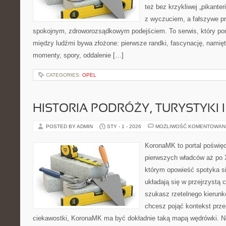
też bez krzykliwej „pikanter
z wyczuciem, a fałszywe p
spokojnym, zdroworozsądkowym podejściem. To serwis, który po
między ludźmi bywa złożone: pierwsze randki, fascynację, namięt
momenty, spory, oddalenie […]
CATEGORIES:
OPEL
HISTORIA PODRÓŻY, TURYSTYKI 
POSTED BY ADMIN
STY - 1 - 2026
MOŻLIWOŚĆ KOMENTOWAN
KoronaMK to portal poświęc
pierwszych władców aż po 
którym opowieść spotyka s
układają się w przejrzystą 
szukasz rzetelnego kierunk
chcesz pojąć kontekst prze
ciekawostki, KoronaMK ma być dokładnie taką mapą wędrówki. No