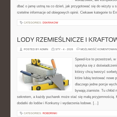
dbać o jamę ustną na co dzień, jak przygotować się do wizyty u sp
rzetelne informacje od obiegowych opinii. Ciekawe kategorie to E
CATEGORIES:
DSKRAKOW
LODY RZEMIEŚLNICZE I KRAFTO
POSTED BY ADMIN
STY - 4 - 2026
MOŻLIWOŚĆ KOMENTOWAN
Speed-Ice to przestrzeń, w
spotyka się z doświadczeni
którzy chcą tworzyć sorbet
które lubią testować nowe p
dlaczego jedne porcje wych
bywają ziarniste. Tu chłód n
sekretem, a każdy pucharek może stać się małą przyjemnością. K
dodatki do lodów i Konkursy i wydarzenia lodowe. […]
CATEGORIES:
ROBDRINKI