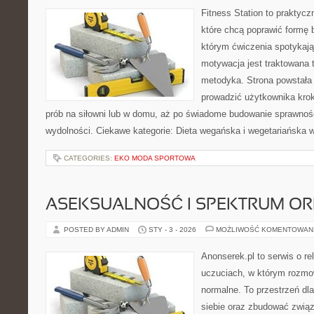
Fitness Station to praktycz
które chcą poprawić formę 
którym ćwiczenia spotykają
motywacja jest traktowana 
metodyka. Strona powstała
prowadzić użytkownika krok
prób na siłowni lub w domu, aż po świadome budowanie sprawnoś
wydolności. Ciekawe kategorie: Dieta wegańska i wegetariańska w
CATEGORIES:
EKO MODA SPORTOWA
ASEKSUALNOŚĆ I SPEKTRUM ORI
POSTED BY ADMIN
STY - 3 - 2026
MOŻLIWOŚĆ KOMENTOWAN
Anonserek.pl to serwis o re
uczuciach, w którym rozmow
normalne. To przestrzeń dl
siebie oraz zbudować związ