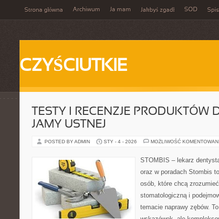
Archiwum
Ja mam
SOD
Strona główna
Jakbyś zgadł
Spis
CZYŚCIUTKIE
TESTY I RECENZJE PRODUKTÓW D
JAMY USTNEJ
POSTED BY ADMIN
STY - 4 - 2026
MOŻLIWOŚĆ KOMENTOWAN
STOMBIS – lekarz dentysta
oraz w poradach Stombis to
osób, które chcą zrozumieć 
stomatologiczną i podejmo
temacie naprawy zębów. To n
wskazówek, ale kompleksow