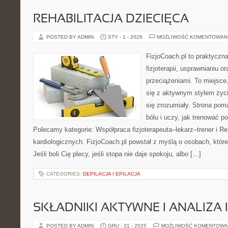
REHABILITACJA DZIECIĘCA
POSTED BY ADMIN
STY - 1 - 2026
MOŻLIWOŚĆ KOMENTOWAN
FizjoCoach.pl to praktyczn
fizjoterapii, usprawnianiu 
przeciążeniami. To miejsce
się z aktywnym stylem życia,
się zrozumiały. Strona p
bólu i uczy, jak trenować 
Polecamy kategorie: Współpraca fizjoterapeuta–lekarz–trener i Re
kardiologicznych. FizjoCoach.pl powstał z myślą o osobach, które
Jeśli boli Cię plecy, jeśli stopa nie daje spokoju, albo […]
CATEGORIES:
DEPILACJA I EPILACJA
SKŁADNIKI AKTYWNE I ANALIZA 
POSTED BY ADMIN
GRU - 31 - 2025
MOŻLIWOŚĆ KOMENTOWA