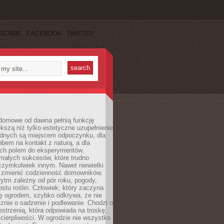
SCRIBE
FACEBOOK
TWITTER
domowe od dawna pełnią funkcję
kszą niż tylko estetyczne uzupełnienie
ednych są miejscem odpoczynku, dla
bem na kontakt z naturą, a dla
ych polem do eksperymentów,
 małych sukcesów, które trudno
czymkolwiek innym. Nawet niewielki
fi zmienić codzienność domowników.
ytm zależny od pór roku, pogody,
rostu roślin. Człowiek, który zaczyna
ę ogrodem, szybko odkrywa, że nie
znie o sadzenie i podlewanie. Chodzi o
zestrzenią, która odpowiada na troskę,
 cierpliwości. W ogrodzie nie wszystko