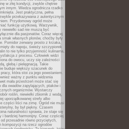
inę w złej kondycji, zwykle chętnie
tym innym. Wiedza ogrodnicza rzadko
mknięta. Jest praktyczna, pełna
i zwykle przekazywana z autentycznym
niem. Przydomowy ogród może
niać funkcję użytkową. Warzywnik,
y niewielki sad nie muszą być
łącznie dla pasjonatów. Coraz więcej
a smak własnych plonów, choćby były
ie. Pomidor zerwany prosto z krzaka,
w mięty do napoju, świeży szczypiorek
lin to nie tylko przyjemność kulinarna,
tysfakcja z procesu. Człowiek widzi
iona do owocu, uczy się zależności
ą, glebą i pielęgnacją. Takie
ie buduje większy szacunek do
o pracy, która stoi za jego powstaniem.
ównież ważny z punktu widzenia
wet mała przestrzeń może stać się
m dla owadów zapylających, ptaków i
ecznych organizmów. Wystarczy
bór roślin, niewielki zbiornik z wodą,
ej uporządkowanej strefy albo
e części liści na zimę. Ogród nie musi
 sterylny, by był piękny. Czasem
bina naturalności sprawia, że staje się
y i bardziej harmonijny. Coraz częściej
 od przesadnie równo przyciętych,
 kompozycji na rzecz ogrodów
yjaznych środowisku. To kierunek, który