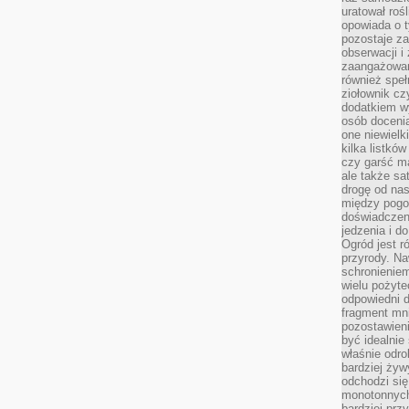
uratował rośl
opowiada o 
pozostaje za
obserwacji 
zaangażowa
również speł
ziołownik cz
dodatkiem wy
osób doceni
one niewielk
kilka listkó
czy garść ma
ale także sa
drogę od nas
między pogod
doświadczen
jedzenia i d
Ogród jest r
przyrody. Na
schronienie
wielu pożyt
odpowiedni do
fragment mni
pozostawieni
być idealnie
właśnie odro
bardziej żyw
odchodzi się
monotonnych
bardziej prz