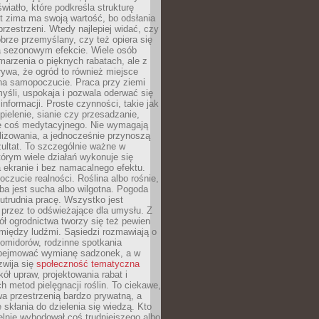
wiatło, które podkreśla strukturę
t zima ma swoją wartość, bo odsłania
przestrzeni. Wtedy najlepiej widać, czy
obrze przemyślany, czy też opiera się
a sezonowym efekcie. Wiele osób
arzenia o pięknych rabatach, ale z
ywa, że ogród to również miejsce
na samopoczucie. Praca przy ziemi
yśli, uspokaja i pozwala oderwać się
informacji. Proste czynności, takie jak
 pielenie, sianie czy przesadzanie,
e coś medytacyjnego. Nie wymagają
lizowania, a jednocześnie przynoszą
ultat. To szczególnie ważne w
tórym wiele działań wykonuje się
 ekranie i bez namacalnego efektu.
oczucie realności. Roślina albo rośnie,
eba jest sucha albo wilgotna. Pogoda
 utrudnia pracę. Wszystko jest
 przez to odświeżające dla umysłu. Z
ł ogrodnictwa tworzy się też pewien
 między ludźmi. Sąsiedzi rozmawiają o
omidorów, rodzinne spotkania
bejmować wymianę sadzonek, a w
zwija się
społeczność tematyczna
ół upraw, projektowania rabat i
h metod pielęgnacji roślin. To ciekawe,
a przestrzenią bardzo prywatną, a
 skłania do dzielenia się wiedzą. Kto
lnie wyhodował coś trudniejszego albo