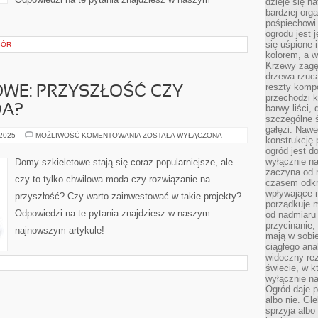
dzieje się n
bardziej org
pośpiechowi
ogrodu jest 
się uśpione 
GÓR
kolorem, a w
Krzewy zagęs
drzewa rzucaj
reszty kompo
WE: PRZYSZŁOŚĆ CZY
przechodzi k
DA?
barwy liści,
szczególne ś
gałęzi. Nawe
DOMY
 2025
MOŻLIWOŚĆ KOMENTOWANIA
ZOSTAŁA WYŁĄCZONA
konstrukcję 
SZKIELETOWE:
ogród jest d
PRZYSZŁOŚĆ
CZY
wyłącznie n
Domy szkieletowe stają się coraz popularniejsze, ale
PRZELOTNA
zaczyna od m
MODA?
czy to tylko chwilowa moda czy rozwiązanie na
czasem odkr
wpływające 
przyszłość? Czy warto zainwestować w takie projekty?
porządkuje m
Odpowiedzi na te pytania znajdziesz w naszym
od nadmiaru 
przycinanie,
najnowszym artykule!
mają w sobi
ciągłego ana
widoczny rez
świecie, w k
wyłącznie na
Ogród daje p
albo nie. Gl
sprzyja albo