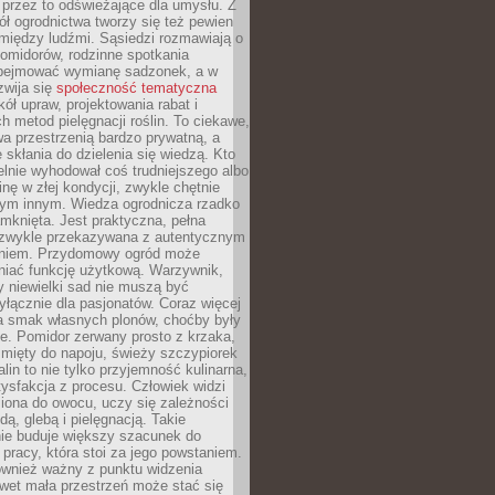
 przez to odświeżające dla umysłu. Z
ł ogrodnictwa tworzy się też pewien
 między ludźmi. Sąsiedzi rozmawiają o
omidorów, rodzinne spotkania
bejmować wymianę sadzonek, a w
zwija się
społeczność tematyczna
ół upraw, projektowania rabat i
h metod pielęgnacji roślin. To ciekawe,
a przestrzenią bardzo prywatną, a
 skłania do dzielenia się wiedzą. Kto
lnie wyhodował coś trudniejszego albo
inę w złej kondycji, zwykle chętnie
tym innym. Wiedza ogrodnicza rzadko
mknięta. Jest praktyczna, pełna
i zwykle przekazywana z autentycznym
niem. Przydomowy ogród może
niać funkcję użytkową. Warzywnik,
y niewielki sad nie muszą być
łącznie dla pasjonatów. Coraz więcej
a smak własnych plonów, choćby były
ie. Pomidor zerwany prosto z krzaka,
w mięty do napoju, świeży szczypiorek
lin to nie tylko przyjemność kulinarna,
tysfakcja z procesu. Człowiek widzi
iona do owocu, uczy się zależności
ą, glebą i pielęgnacją. Takie
ie buduje większy szacunek do
o pracy, która stoi za jego powstaniem.
ównież ważny z punktu widzenia
wet mała przestrzeń może stać się