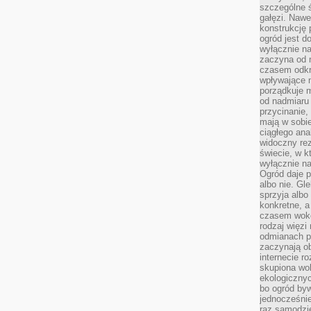
szczególne ś
gałęzi. Nawe
konstrukcję 
ogród jest d
wyłącznie n
zaczyna od m
czasem odkr
wpływające 
porządkuje m
od nadmiaru 
przycinanie,
mają w sobi
ciągłego ana
widoczny rez
świecie, w k
wyłącznie na
Ogród daje p
albo nie. Gl
sprzyja albo
konkretne, a
czasem wokó
rodzaj więzi
odmianach p
zaczynają o
internecie ro
skupiona wok
ekologicznyc
bo ogród byw
jednocześnie
raz samodzie