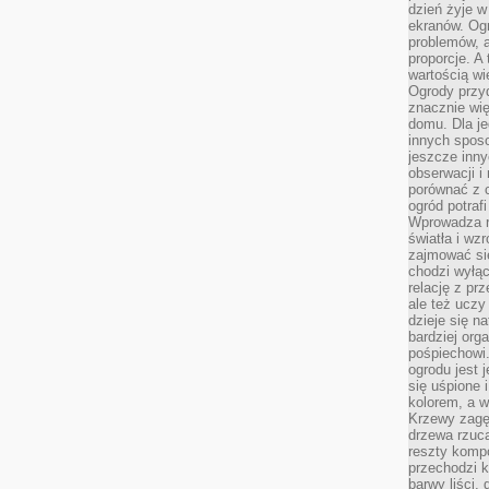
dzień żyje w
ekranów. Ogr
problemów, a
proporcje. A
wartością wi
Ogrody przy
znacznie wię
domu. Dla j
innych sposo
jeszcze inn
obserwacji i
porównać z 
ogród potra
Wprowadza r
światła i wz
zajmować si
chodzi wyłąc
relację z pr
ale też uczy
dzieje się n
bardziej org
pośpiechowi
ogrodu jest 
się uśpione 
kolorem, a w
Krzewy zagęs
drzewa rzucaj
reszty kompo
przechodzi k
barwy liści,