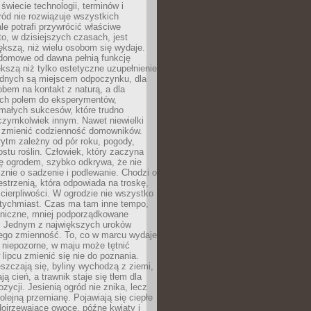
 świecie technologii, terminów i
ód nie rozwiązuje wszystkich
le potrafi przywrócić właściwe
 to, w dzisiejszych czasach, jest
ększą, niż wielu osobom się wydaje.
domowe od dawna pełnią funkcję
kszą niż tylko estetyczne uzupełnienie
ednych są miejscem odpoczynku, dla
bem na kontakt z naturą, a dla
ych polem do eksperymentów,
 małych sukcesów, które trudno
czymkolwiek innym. Nawet niewielki
fi zmienić codzienność domowników.
ytm zależny od pór roku, pogody,
rostu roślin. Człowiek, który zaczyna
ę ogrodem, szybko odkrywa, że nie
znie o sadzenie i podlewanie. Chodzi o
zestrzenią, która odpowiada na troskę,
 cierpliwości. W ogrodzie nie wszystko
atychmiast. Czas ma tam inne tempo,
aniczne, mniej podporządkowane
. Jednym z największych uroków
jego zmienność. To, co w marcu wydaje
i niepozorne, w maju może tętnić
 lipcu zmienić się nie do poznania.
zczają się, byliny wychodzą z ziemi,
ą cień, a trawnik staje się tłem dla
zycji. Jesienią ogród nie znika, lecz
olejną przemianę. Pojawiają się ciepłe
 dojrzewające owoce, późne kwiaty i