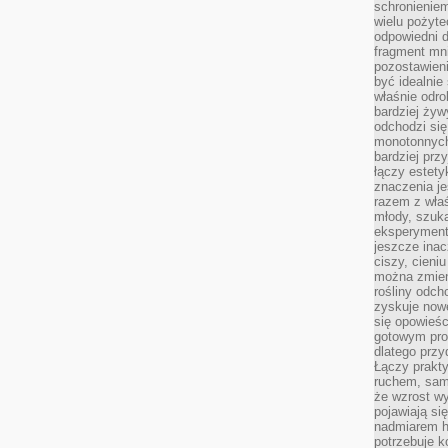
schronienie
wielu pożyt
odpowiedni do
fragment mni
pozostawieni
być idealnie
właśnie odro
bardziej żyw
odchodzi się
monotonnych
bardziej prz
łączy estety
znaczenia je
razem z właś
młody, szuka
eksperymentó
jeszcze inac
ciszy, cieniu
można zmien
rośliny odch
zyskuje nowe
się opowieśc
gotowym pro
dlatego prz
Łączy prakt
ruchem, sam
że wzrost w
pojawiają si
nadmiarem ha
potrzebuje k