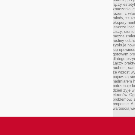
łączy estety
znaczenia je
razem z właś
młody, szuka
eksperymentó
jeszcze inac
ciszy, cieniu
można zmien
rośliny odch
zyskuje nowe
się opowieśc
gotowym pro
dlatego prz
Łączy prakt
ruchem, sam
że wzrost w
pojawiają si
nadmiarem ha
potrzebuje k
dzień żyje w
ekranów. Ogr
problemów, a
proporcje. A
wartością wi