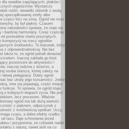
m dla owadów zapylających, ptaków i
ecznych organizmów. Wystarczy
bór roślin, niewielki zbiornik z wodą,
ej uporządkowanej strefy albo
e części liści na zimę. Ogród nie musi
 sterylny, by był piękny. Czasem
bina naturalności sprawia, że staje się
y i bardziej harmonijny. Coraz częściej
 od przesadnie równo przyciętych,
 kompozycji na rzecz ogrodów
yjaznych środowisku. To kierunek, który
kę z odpowiedzialnością. Nie bez
st także to, że ogród potrafi dorastać
cicielem. Inaczej zakłada go ktoś
jący przestrzeni do aktywności i
w, inaczej rodzina z dziećmi, a
zej osoba starsza, której zależy na
 i łatwej pielęgnacji. Dobry ogród
iać bez utraty jego tożsamości. Jedne
odzą, inne się pojawiają, część miejsc
 funkcje. To sprawia, że ogród staje
ią o kolejnych etapach życia. Nie jest
duktem, lecz procesem. Właśnie
ydomowy ogród ma tak dużą wartość.
yczność z pięknem, odpoczynek z
otność z możliwością spotkań. Uczy,
ymaga czasu, a dobre efekty rzadko
ę od razu. Daje schronienie przed
łasu i przypomina, że człowiek nadal
ontaktu z naturą, nawet jeśli na co