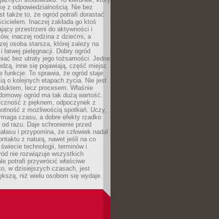
kę z odpowiedzialnością. Nie bez
st także to, że ogród potrafi dorastać
cicielem. Inaczej zakłada go ktoś
jący przestrzeni do aktywności i
w, inaczej rodzina z dziećmi, a
zej osoba starsza, której zależy na
 i łatwej pielęgnacji. Dobry ogród
iać bez utraty jego tożsamości. Jedne
odzą, inne się pojawiają, część miejsc
 funkcje. To sprawia, że ogród staje
ią o kolejnych etapach życia. Nie jest
duktem, lecz procesem. Właśnie
ydomowy ogród ma tak dużą wartość.
yczność z pięknem, odpoczynek z
otność z możliwością spotkań. Uczy,
ymaga czasu, a dobre efekty rzadko
ę od razu. Daje schronienie przed
łasu i przypomina, że człowiek nadal
ontaktu z naturą, nawet jeśli na co
 świecie technologii, terminów i
ód nie rozwiązuje wszystkich
le potrafi przywrócić właściwe
 to, w dzisiejszych czasach, jest
ększą, niż wielu osobom się wydaje.