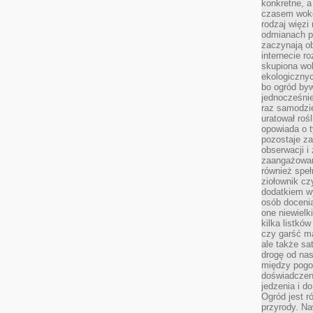
konkretne, a
czasem wokó
rodzaj więzi
odmianach p
zaczynają o
internecie ro
skupiona wok
ekologicznyc
bo ogród byw
jednocześnie
raz samodzie
uratował rośl
opowiada o 
pozostaje za
obserwacji 
zaangażowa
również speł
ziołownik cz
dodatkiem wy
osób doceni
one niewielk
kilka listkó
czy garść ma
ale także sa
drogę od nas
między pogod
doświadczen
jedzenia i d
Ogród jest r
przyrody. Na