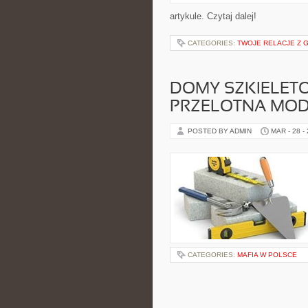
artykule. Czytaj dalej!
CATEGORIES:
TWOJE RELACJE Z 
DOMY SZKIELETO
PRZELOTNA MO
POSTED BY ADMIN
MAR - 28 -
CATEGORIES:
MAFIA W POLSCE