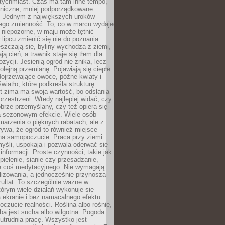
atychmiast. Czas ma tam inne tempo,
aniczne, mniej podporządkowane
. Jednym z największych uroków
jego zmienność. To, co w marcu wydaje
i niepozorne, w maju może tętnić
 lipcu zmienić się nie do poznania.
zczają się, byliny wychodzą z ziemi,
ą cień, a trawnik staje się tłem dla
zycji. Jesienią ogród nie znika, lecz
olejną przemianę. Pojawiają się ciepłe
 dojrzewające owoce, późne kwiaty i
wiatło, które podkreśla strukturę
t zima ma swoją wartość, bo odsłania
przestrzeni. Wtedy najlepiej widać, czy
obrze przemyślany, czy też opiera się
a sezonowym efekcie. Wiele osób
arzenia o pięknych rabatach, ale z
ywa, że ogród to również miejsce
na samopoczucie. Praca przy ziemi
yśli, uspokaja i pozwala oderwać się
informacji. Proste czynności, takie jak
 pielenie, sianie czy przesadzanie,
e coś medytacyjnego. Nie wymagają
lizowania, a jednocześnie przynoszą
ultat. To szczególnie ważne w
tórym wiele działań wykonuje się
 ekranie i bez namacalnego efektu.
oczucie realności. Roślina albo rośnie,
eba jest sucha albo wilgotna. Pogoda
 utrudnia pracę. Wszystko jest