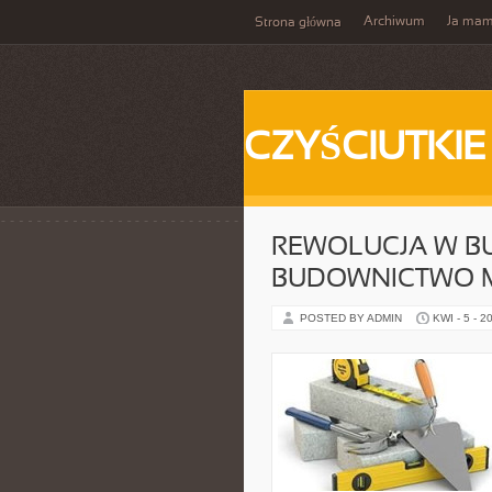
Archiwum
Ja ma
Strona główna
CZYŚCIUTKIE
REWOLUCJA W B
BUDOWNICTWO M
POSTED BY ADMIN
KWI - 5 - 2