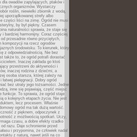
m dla owadów zapylających, ptaków i
ecznych organizmów. Wystarczy
bór roślin, niewielki zbiornik z wodą,
ej uporządkowanej strefy albo
e części liści na zimę. Ogród nie musi
 sterylny, by był piękny. Czasem
bina naturalności sprawia, że staje się
y i bardziej harmonijny. Coraz częściej
 od przesadnie równo przyciętych,
 kompozycji na rzecz ogrodów
yjaznych środowisku. To kierunek, który
kę z odpowiedzialnością. Nie bez
st także to, że ogród potrafi dorastać
cicielem. Inaczej zakłada go ktoś
jący przestrzeni do aktywności i
w, inaczej rodzina z dziećmi, a
zej osoba starsza, której zależy na
 i łatwej pielęgnacji. Dobry ogród
iać bez utraty jego tożsamości. Jedne
odzą, inne się pojawiają, część miejsc
 funkcje. To sprawia, że ogród staje
ią o kolejnych etapach życia. Nie jest
duktem, lecz procesem. Właśnie
ydomowy ogród ma tak dużą wartość.
yczność z pięknem, odpoczynek z
otność z możliwością spotkań. Uczy,
ymaga czasu, a dobre efekty rzadko
ę od razu. Daje schronienie przed
łasu i przypomina, że człowiek nadal
ontaktu z naturą, nawet jeśli na co