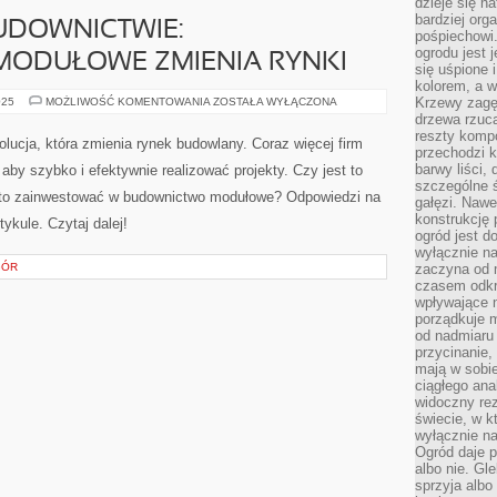
dzieje się n
bardziej org
KA
pośpiechowi
ogrodu jest 
się uśpione 
kolorem, a w
UDOWNICTWIE:
Krzewy zagęs
drzewa rzucaj
ODUŁOWE ZMIENIA RYNKI
reszty kompo
przechodzi k
REWOLUCJA
025
MOŻLIWOŚĆ KOMENTOWANIA
ZOSTAŁA WYŁĄCZONA
barwy liści,
W
szczególne ś
BUDOWNICTWIE:
BUDOWNICTWO
gałęzi. Nawe
Budownictwo modułowe to rewolucja, która zmienia
MODUŁOWE
konstrukcję 
ZMIENIA
rynek budowlany. Coraz więcej firm inwestuje w tego
ogród jest d
RYNKI
wyłącznie n
typu technologię, aby szybko i efektywnie realizować
zaczyna od m
projekty. Czy jest to przyszłość budownictwa? Czy
czasem odkr
wpływające 
warto zainwestować w budownictwo modułowe?
porządkuje m
od nadmiaru 
Odpowiedzi na te pytania znajdziesz w naszym
przycinanie,
mają w sobi
ciągłego ana
widoczny rez
GÓR
świecie, w k
wyłącznie na
Ogród daje p
albo nie. Gl
sprzyja albo