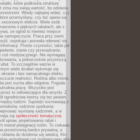
wiatło, które podkreśla strukturę
t zima ma swoją wartość, bo odsłania
przestrzeni. Wtedy najlepiej widać, czy
obrze przemyślany, czy też opiera się
a sezonowym efekcie. Wiele osób
arzenia o pięknych rabatach, ale z
ywa, że ogród to również miejsce
na samopoczucie. Praca przy ziemi
yśli, uspokaja i pozwala oderwać się
informacji. Proste czynności, takie jak
 pielenie, sianie czy przesadzanie,
e coś medytacyjnego. Nie wymagają
lizowania, a jednocześnie przynoszą
ultat. To szczególnie ważne w
tórym wiele działań wykonuje się
 ekranie i bez namacalnego efektu.
oczucie realności. Roślina albo rośnie,
eba jest sucha albo wilgotna. Pogoda
 utrudnia pracę. Wszystko jest
 przez to odświeżające dla umysłu. Z
ł ogrodnictwa tworzy się też pewien
 między ludźmi. Sąsiedzi rozmawiają o
omidorów, rodzinne spotkania
bejmować wymianę sadzonek, a w
zwija się
społeczność tematyczna
ół upraw, projektowania rabat i
h metod pielęgnacji roślin. To ciekawe,
a przestrzenią bardzo prywatną, a
 skłania do dzielenia się wiedzą. Kto
lnie wyhodował coś trudniejszego albo