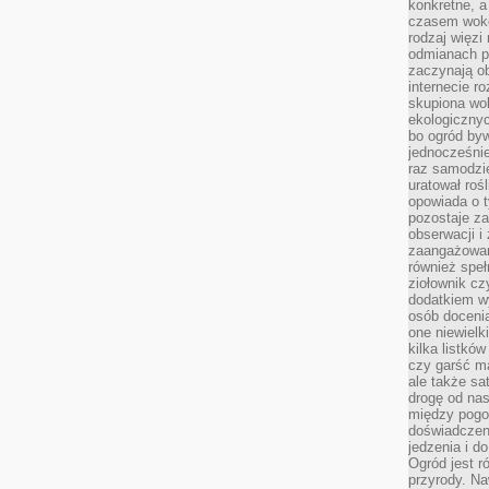
konkretne, a
czasem wokó
rodzaj więzi
odmianach p
zaczynają o
internecie ro
skupiona wok
ekologicznyc
bo ogród byw
jednocześnie
raz samodzie
uratował rośl
opowiada o 
pozostaje za
obserwacji 
zaangażowa
również speł
ziołownik cz
dodatkiem wy
osób doceni
one niewielk
kilka listkó
czy garść ma
ale także sa
drogę od nas
między pogod
doświadczen
jedzenia i d
Ogród jest r
przyrody. Na