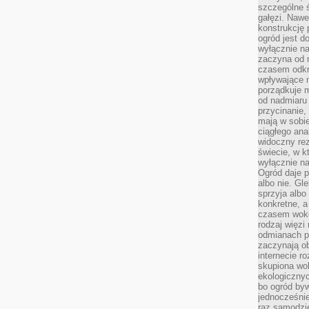
szczególne ś
gałęzi. Nawe
konstrukcję 
ogród jest d
wyłącznie n
zaczyna od m
czasem odkr
wpływające 
porządkuje m
od nadmiaru 
przycinanie,
mają w sobi
ciągłego ana
widoczny rez
świecie, w k
wyłącznie na
Ogród daje p
albo nie. Gl
sprzyja albo
konkretne, a
czasem wokó
rodzaj więzi
odmianach p
zaczynają o
internecie ro
skupiona wok
ekologicznyc
bo ogród byw
jednocześnie
raz samodzie