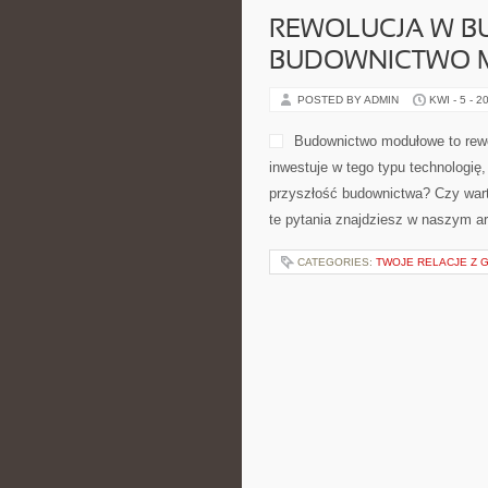
CATEGORIES:
MUNDUR I SYMBOLI
REWOLUCJA W B
BUDOWNICTWO M
POSTED BY ADMIN
KWI - 5 - 2
artykule. Czytaj dalej!
CATEGORIES:
TWOJE RELACJE Z 