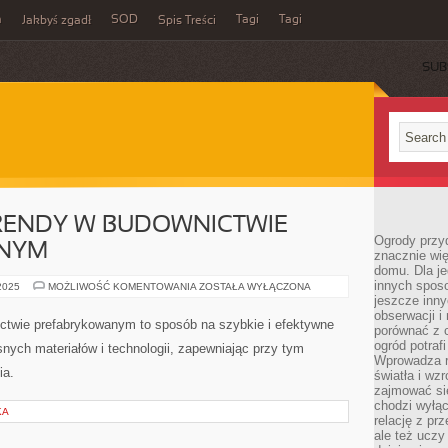
m
SOD
Tagi
Tagi
Jakbyś zgadł
Spis Treści
SUB
ENDY W BUDOWNICTWIE
Ogrody przy
NYM
znacznie wię
domu. Dla j
innych sposo
NOWOCZESNE
 2025
MOŻLIWOŚĆ KOMENTOWANIA
ZOSTAŁA WYŁĄCZONA
TRENDY
jeszcze inn
W
obserwacji i
BUDOWNICTWIE
Nowoczesne trendy w budownictwie prefabrykowanym
porównać z 
PREFABRYKOWANYM
ogród potra
to sposób na szybkie i efektywne budowanie.
Wprowadza r
Korzystają z nowoczesnych materiałów i technologii,
światła i wz
zajmować si
zapewniając przy tym wysoką jakość i precyzję
chodzi wyłąc
wykonania.
relację z pr
ale też uczy