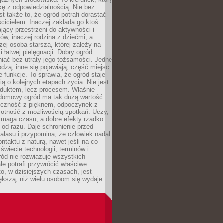
kę z odpowiedzialnością. Nie bez
st także to, że ogród potrafi dorastać
cicielem. Inaczej zakłada go ktoś
jący przestrzeni do aktywności i
w, inaczej rodzina z dziećmi, a
zej osoba starsza, której zależy na
 i łatwej pielęgnacji. Dobry ogród
iać bez utraty jego tożsamości. Jedne
odzą, inne się pojawiają, część miejsc
 funkcje. To sprawia, że ogród staje
ią o kolejnych etapach życia. Nie jest
duktem, lecz procesem. Właśnie
ydomowy ogród ma tak dużą wartość.
yczność z pięknem, odpoczynek z
otność z możliwością spotkań. Uczy,
ymaga czasu, a dobre efekty rzadko
ę od razu. Daje schronienie przed
łasu i przypomina, że człowiek nadal
ontaktu z naturą, nawet jeśli na co
 świecie technologii, terminów i
ód nie rozwiązuje wszystkich
le potrafi przywrócić właściwe
 to, w dzisiejszych czasach, jest
ększą, niż wielu osobom się wydaje.