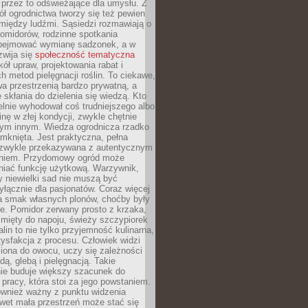
 przez to odświeżające dla umysłu. Z
ł ogrodnictwa tworzy się też pewien
 między ludźmi. Sąsiedzi rozmawiają o
omidorów, rodzinne spotkania
bejmować wymianę sadzonek, a w
zwija się
społeczność tematyczna
ół upraw, projektowania rabat i
h metod pielęgnacji roślin. To ciekawe,
a przestrzenią bardzo prywatną, a
 skłania do dzielenia się wiedzą. Kto
lnie wyhodował coś trudniejszego albo
inę w złej kondycji, zwykle chętnie
tym innym. Wiedza ogrodnicza rzadko
mknięta. Jest praktyczna, pełna
i zwykle przekazywana z autentycznym
niem. Przydomowy ogród może
niać funkcję użytkową. Warzywnik,
y niewielki sad nie muszą być
łącznie dla pasjonatów. Coraz więcej
a smak własnych plonów, choćby były
ie. Pomidor zerwany prosto z krzaka,
w mięty do napoju, świeży szczypiorek
lin to nie tylko przyjemność kulinarna,
tysfakcja z procesu. Człowiek widzi
iona do owocu, uczy się zależności
ą, glebą i pielęgnacją. Takie
ie buduje większy szacunek do
o pracy, która stoi za jego powstaniem.
ównież ważny z punktu widzenia
wet mała przestrzeń może stać się