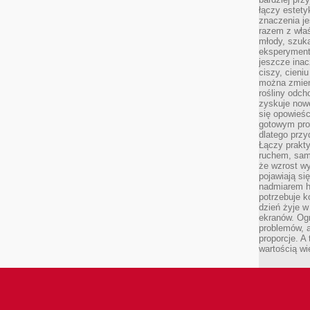
łączy estety
znaczenia je
razem z właś
młody, szuka
eksperymentó
jeszcze inac
ciszy, cieniu
można zmien
rośliny odch
zyskuje nowe
się opowieśc
gotowym pro
dlatego prz
Łączy prakt
ruchem, sam
że wzrost w
pojawiają si
nadmiarem ha
potrzebuje k
dzień żyje w
ekranów. Ogr
problemów, a
proporcje. A
wartością wi