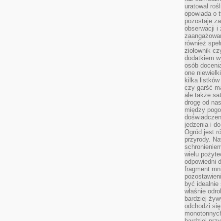
uratował rośl
opowiada o 
pozostaje za
obserwacji 
zaangażowa
również speł
ziołownik cz
dodatkiem wy
osób doceni
one niewielk
kilka listkó
czy garść ma
ale także sa
drogę od nas
między pogod
doświadczen
jedzenia i d
Ogród jest r
przyrody. Na
schronienie
wielu pożyt
odpowiedni do
fragment mni
pozostawieni
być idealnie
właśnie odro
bardziej żyw
odchodzi się
monotonnych
bardziej prz