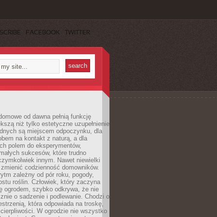
SCRIBE
FACEBOOK
TWITTER
domowe od dawna pełnią funkcję
kszą niż tylko estetyczne uzupełnienie
ednych są miejscem odpoczynku, dla
bem na kontakt z naturą, a dla
ych polem do eksperymentów,
 małych sukcesów, które trudno
czymkolwiek innym. Nawet niewielki
fi zmienić codzienność domowników.
ytm zależny od pór roku, pogody,
rostu roślin. Człowiek, który zaczyna
ę ogrodem, szybko odkrywa, że nie
znie o sadzenie i podlewanie. Chodzi o
zestrzenią, która odpowiada na troskę,
 cierpliwości. W ogrodzie nie wszystko