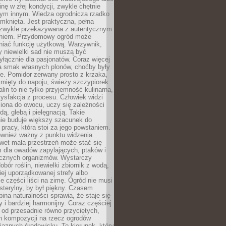
inę w złej kondycji, zwykle chętnie
tym innym. Wiedza ogrodnicza rzadko
mknięta. Jest praktyczna, pełna
i zwykle przekazywana z autentycznym
niem. Przydomowy ogród może
niać funkcję użytkową. Warzywnik,
y niewielki sad nie muszą być
łącznie dla pasjonatów. Coraz więcej
a smak własnych plonów, choćby były
ie. Pomidor zerwany prosto z krzaka,
w mięty do napoju, świeży szczypiorek
lin to nie tylko przyjemność kulinarna,
tysfakcja z procesu. Człowiek widzi
iona do owocu, uczy się zależności
ą, glebą i pielęgnacją. Takie
ie buduje większy szacunek do
o pracy, która stoi za jego powstaniem.
ównież ważny z punktu widzenia
wet mała przestrzeń może stać się
m dla owadów zapylających, ptaków i
ecznych organizmów. Wystarczy
bór roślin, niewielki zbiornik z wodą,
ej uporządkowanej strefy albo
e części liści na zimę. Ogród nie musi
 sterylny, by był piękny. Czasem
bina naturalności sprawia, że staje się
y i bardziej harmonijny. Coraz częściej
 od przesadnie równo przyciętych,
 kompozycji na rzecz ogrodów
yjaznych środowisku. To kierunek, który