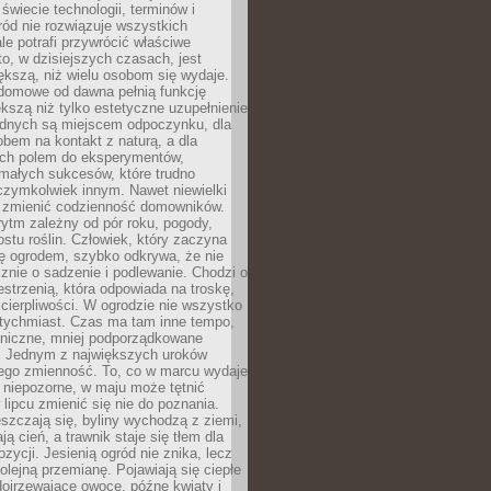
 świecie technologii, terminów i
ód nie rozwiązuje wszystkich
le potrafi przywrócić właściwe
 to, w dzisiejszych czasach, jest
ększą, niż wielu osobom się wydaje.
domowe od dawna pełnią funkcję
kszą niż tylko estetyczne uzupełnienie
ednych są miejscem odpoczynku, dla
bem na kontakt z naturą, a dla
ych polem do eksperymentów,
 małych sukcesów, które trudno
czymkolwiek innym. Nawet niewielki
fi zmienić codzienność domowników.
ytm zależny od pór roku, pogody,
rostu roślin. Człowiek, który zaczyna
ę ogrodem, szybko odkrywa, że nie
znie o sadzenie i podlewanie. Chodzi o
zestrzenią, która odpowiada na troskę,
 cierpliwości. W ogrodzie nie wszystko
atychmiast. Czas ma tam inne tempo,
aniczne, mniej podporządkowane
. Jednym z największych uroków
jego zmienność. To, co w marcu wydaje
i niepozorne, w maju może tętnić
 lipcu zmienić się nie do poznania.
zczają się, byliny wychodzą z ziemi,
ą cień, a trawnik staje się tłem dla
zycji. Jesienią ogród nie znika, lecz
olejną przemianę. Pojawiają się ciepłe
 dojrzewające owoce, późne kwiaty i