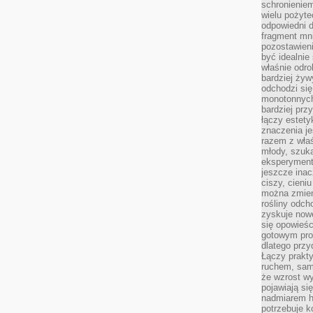
schronienie
wielu pożyt
odpowiedni do
fragment mni
pozostawieni
być idealnie
właśnie odro
bardziej żyw
odchodzi się
monotonnych
bardziej prz
łączy estety
znaczenia je
razem z właś
młody, szuka
eksperymentó
jeszcze inac
ciszy, cieniu
można zmien
rośliny odch
zyskuje nowe
się opowieśc
gotowym pro
dlatego prz
Łączy prakt
ruchem, sam
że wzrost w
pojawiają si
nadmiarem ha
potrzebuje k