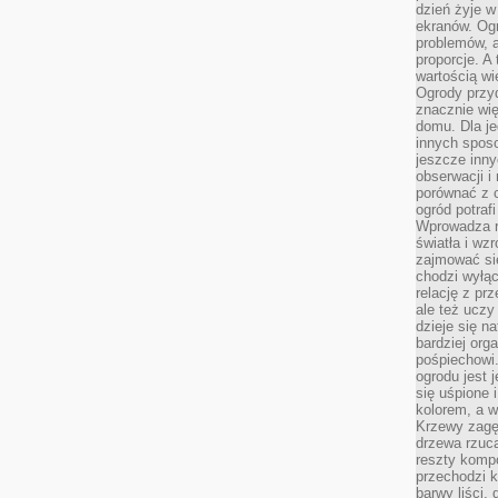
dzień żyje w
ekranów. Ogr
problemów, a
proporcje. A
wartością wi
Ogrody przy
znacznie wię
domu. Dla j
innych sposo
jeszcze inn
obserwacji i
porównać z 
ogród potra
Wprowadza r
światła i wz
zajmować si
chodzi wyłąc
relację z pr
ale też uczy
dzieje się n
bardziej org
pośpiechowi
ogrodu jest 
się uśpione 
kolorem, a w
Krzewy zagęs
drzewa rzucaj
reszty kompo
przechodzi k
barwy liści,