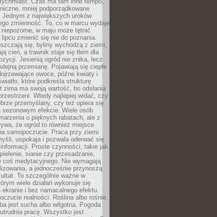
atychmiast. Czas ma tam inne tempo,
aniczne, mniej podporządkowane
. Jednym z największych uroków
jego zmienność. To, co w marcu wydaje
i niepozorne, w maju może tętnić
 lipcu zmienić się nie do poznania.
zczają się, byliny wychodzą z ziemi,
ą cień, a trawnik staje się tłem dla
zycji. Jesienią ogród nie znika, lecz
olejną przemianę. Pojawiają się ciepłe
 dojrzewające owoce, późne kwiaty i
wiatło, które podkreśla strukturę
t zima ma swoją wartość, bo odsłania
przestrzeni. Wtedy najlepiej widać, czy
obrze przemyślany, czy też opiera się
a sezonowym efekcie. Wiele osób
arzenia o pięknych rabatach, ale z
ywa, że ogród to również miejsce
na samopoczucie. Praca przy ziemi
yśli, uspokaja i pozwala oderwać się
informacji. Proste czynności, takie jak
 pielenie, sianie czy przesadzanie,
e coś medytacyjnego. Nie wymagają
lizowania, a jednocześnie przynoszą
ultat. To szczególnie ważne w
tórym wiele działań wykonuje się
 ekranie i bez namacalnego efektu.
oczucie realności. Roślina albo rośnie,
eba jest sucha albo wilgotna. Pogoda
 utrudnia pracę. Wszystko jest