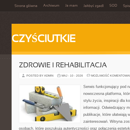
Archiwum
Ja mam
SOD
Strona główna
Jakbyś zgadł
Spis
CZYŚCIUTKIE
ZDROWIE I REHABILITACJA
POSTED BY ADMIN
MAJ - 10 - 2026
MOŻLIWOŚĆ KOMENTOWA
Serwis funkcjonujący pod 
nowoczesna platforma, któr
stylu życia, inspiracji dla 
informacji. Odwiedzający m
publikacje, które ułatwiają 
zainteresowań. Witryna zos
osobach, które poszukują autentyczności oraz połączenia estetyki