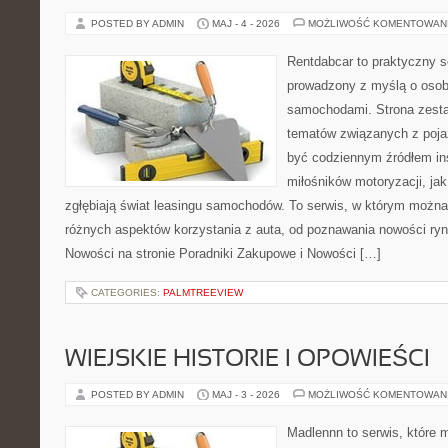
POSTED BY ADMIN
MAJ - 4 - 2026
MOŻLIWOŚĆ KOMENTOWAN
Rentdabcar to praktyczny s
prowadzony z myślą o osoba
samochodami. Strona zesta
tematów związanych z poj
być codziennym źródłem ins
miłośników motoryzacji, jak 
zgłębiają świat leasingu samochodów. To serwis, w którym można
różnych aspektów korzystania z auta, od poznawania nowości ry
Nowości na stronie Poradniki Zakupowe i Nowości […]
CATEGORIES:
PALMTREEVIEW
WIEJSKIE HISTORIE I OPOWIEŚCI
POSTED BY ADMIN
MAJ - 3 - 2026
MOŻLIWOŚĆ KOMENTOWAN
Madlennn to serwis, które 