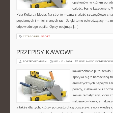
opiekunów, w którym poradn
całość. Fajne kategorie to 
Psia Kultura i Media. Na stronie można znaleźć szczegółowe char
popularnych i mniej znanych ras. Dzięki temu odwiedzający ma 
odpowiedniego pupila. Opisy obejmują […]
CATEGORIES:
SPORT
PRZEPISY KAWOWE
POSTED BY ADMIN
KWI - 12 - 2026
MOŻLIWOŚĆ KOMENTOWA
kawakochanie.pl to serwis i
spotyka się z herbacianą tr
aromatycznych napojów zam
porady, ciekawostki i codz
serwis tematyczny, który zo
miłośników kawy, smakoszy
a także dla tych, którzy po prostu chcą poszerzyć swoją wiedzę 