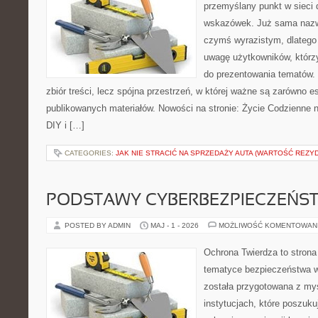
przemyślany punkt w sieci 
wskazówek. Już sama nazwa
czymś wyrazistym, dlatego
uwagę użytkowników, którzy
do prezentowania tematów. 
zbiór treści, lecz spójna przestrzeń, w której ważne są zarówno es
publikowanych materiałów. Nowości na stronie: Życie Codzienne n
DIY i […]
CATEGORIES:
JAK NIE STRACIĆ NA SPRZEDAŻY AUTA (WARTOŚĆ REZY
PODSTAWY CYBERBEZPIECZEŃS
POSTED BY ADMIN
MAJ - 1 - 2026
MOŻLIWOŚĆ KOMENTOWAN
Ochrona Twierdza to strona 
tematyce bezpieczeństwa w
została przygotowana z myś
instytucjach, które poszuku