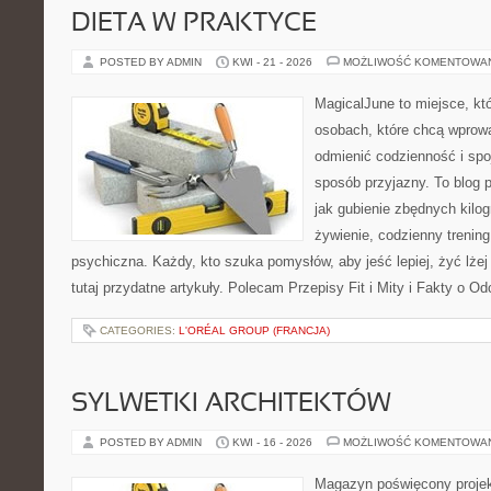
DIETA W PRAKTYCE
POSTED BY ADMIN
KWI - 21 - 2026
MOŻLIWOŚĆ KOMENTOWA
MagicalJune to miejsce, kt
osobach, które chcą wprow
odmienić codzienność i spo
sposób przyjazny. To blog
jak gubienie zbędnych kilo
żywienie, codzienny trening
psychiczna. Każdy, kto szuka pomysłów, aby jeść lepiej, żyć lżej 
tutaj przydatne artykuły. Polecam Przepisy Fit i Mity i Fakty o O
CATEGORIES:
L'ORÉAL GROUP (FRANCJA)
SYLWETKI ARCHITEKTÓW
POSTED BY ADMIN
KWI - 16 - 2026
MOŻLIWOŚĆ KOMENTOWA
Magazyn poświęcony projekt