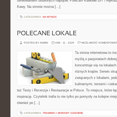
serwowaniem ulubionych napojów. Polecam Kawowe DIY i Rękodzieł
Kawy. Na stronie można […]
CATEGORIES:
NA WYNOS
POLECANE LOKALE
POSTED BY ADMIN
KWI - 11 - 2026
MOŻLIWOŚĆ KOMENTOWA
Ta strona internetowa to in
myślą o pasjonatach dobreg
koncentruje się na lokalac
różnych krajów. Serwis sku
związanych z lokalami, jed
kulinarnymi, testami i cie
też Testy i Recenzje i Restauracje w Polsce. To miejsce, które ł
inspirację. Czytelnik trafia tu nie tylko po pomysły na kolejne mie
również po […]
CATEGORIES:
TRAWNIKI I MURAWY OZDOBNE