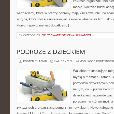
zakresie organizacji bezp
marka Twierdza budzi asocja
wartościami, które w branży ochrony mają kluczową rolę. Poleca
witryna, która może zainteresować zarówno właścicieli firm, jak i 
których spokój nie jest dodatkiem, […]
CATEGORIES:
BIŻUTERIA ARTYSTYCZNA I UNIKATOWA
PODRÓŻE Z DZIECKIEM
POSTED BY ADMIN
KWI - 30 - 2026
MOŻLIWOŚĆ KOMENTOWA
Wallaboo to inspirujące mie
myślą o mamach i tatach, k
pomysłów dotyczących nowo
na tym, co w pierwszych mi
dziecka jest naprawdę ważn
poradami, w którym można 
związanych z organizacją domu z niemowlakiem. Nowe kategorie n
Zdrowe i Mama i Tata. Strona została przygotowana z myślą o […