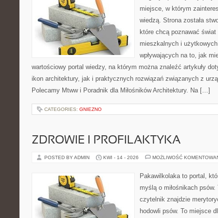
miejsce, w którym zaintere
wiedzą. Strona została stw
które chcą poznawać świat r
mieszkalnych i użytkowych
wpływających na to, jak mi
wartościowy portal wiedzy, na którym można znaleźć artykuły do
ikon architektury, jak i praktycznych rozwiązań związanych z ur
Polecamy Mtww i Poradnik dla Miłośników Architektury. Na […]
CATEGORIES:
GNIEZNO
ZDROWIE I PROFILAKTYKA
POSTED BY ADMIN
KWI - 14 - 2026
MOŻLIWOŚĆ KOMENTOWA
Pakawilkolaka to portal, kt
myślą o miłośnikach psów. 
czytelnik znajdzie merytor
hodowli psów. To miejsce d