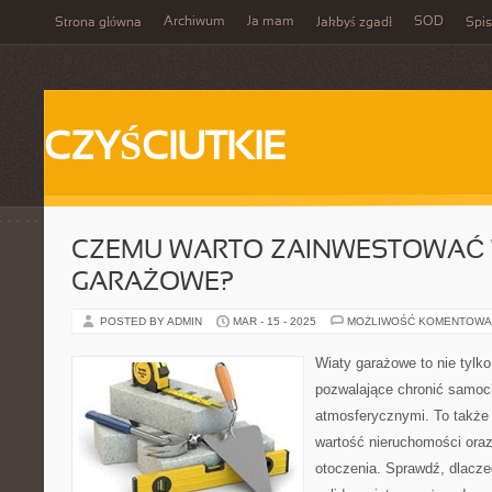
Archiwum
Ja mam
SOD
Strona główna
Jakbyś zgadł
Spis
CZYŚCIUTKIE
CZEMU WARTO ZAINWESTOWAĆ 
GARAŻOWE?
POSTED BY ADMIN
MAR - 15 - 2025
MOŻLIWOŚĆ KOMENTOWA
Wiaty garażowe to nie tylk
pozwalające chronić samoc
atmosferycznymi. To także
wartość nieruchomości oraz
otoczenia. Sprawdź, dlacz