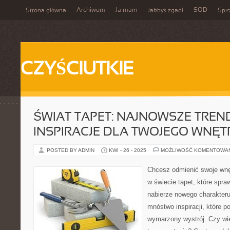
Archiwum
Ja mam
SOD
Strona główna
Jakbyś zgadł
Spis
CZYŚCIUTKIE
ŚWIAT TAPET: NAJNOWSZE TREND
INSPIRACJE DLA TWOJEGO WNĘT
POSTED BY ADMIN
KWI - 26 - 2025
MOŻLIWOŚĆ KOMENTOWA
Chcesz odmienić swoje wnę
w świecie tapet, które spra
nabierze nowego charakteru
mnóstwo inspiracji, które 
wymarzony wystrój. Czy wies