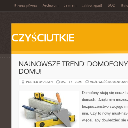
Archiwum
Ja mam
SOD
Strona główna
Jakbyś zgadł
Spis
CZYŚCIUTKIE
NAJNOWSZE TREND: DOMOFONY
DOMU!
POSTED BY ADMIN
MAJ - 17 - 2025
MOŻLIWOŚĆ KOMENTOWA
Domofony stają się coraz ba
domach. Dzięki nim możesz
bezpieczeństwo swojego mi
nim. Czy to nowy must-hav
więcej, aby dowiedzieć się 