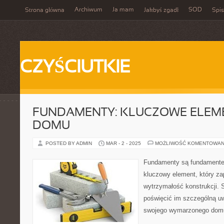
Archiwum
Ja mam
SOD
Strona główna
Jakbyś zgadł
Spis
CZYŚCIUTKIE
FUNDAMENTY: KLUCZOWE ELEM
DOMU
POSTED BY ADMIN
MAR - 2 - 2025
MOŻLIWOŚĆ KOMENTOWAN
Fundamenty są fundament
kluczowy element, który za
wytrzymałość konstrukcji. 
poświęcić im szczególną 
swojego wymarzonego dom