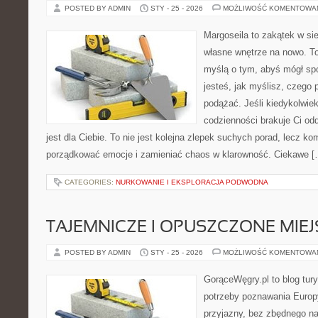
POSTED BY ADMIN
STY - 25 - 2026
MOŻLIWOŚĆ KOMENTOWA
Margoseila to zakątek w si
własne wnętrze na nowo. To 
myślą o tym, abyś mógł sp
jesteś, jak myślisz, czego 
podążać. Jeśli kiedykolwie
codzienności brakuje Ci od
jest dla Ciebie. To nie jest kolejna zlepek suchych porad, lecz 
porządkować emocje i zamieniać chaos w klarowność. Ciekawe [
CATEGORIES:
NURKOWANIE I EKSPLORACJA PODWODNA
TAJEMNICZE I OPUSZCZONE MIE
POSTED BY ADMIN
STY - 25 - 2026
MOŻLIWOŚĆ KOMENTOWA
GorąceWęgry.pl to blog tury
potrzeby poznawania Euro
przyjazny, bez zbędnego na