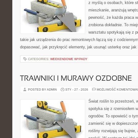
z myślą o osobach, które s
mieszkanie, aranżują wnętr
pewność, że każda praca w
zrobiona dokładnie. To mie
warsztatu spotykają się z 
takie jak urządzenia do prac remontowych łączą się z codziennym
dopasować, jak przykręcić elementy, jak usunąć usterkę oraz jak
CATEGORIES:
WEEKENDOWE WYPADY
TRAWNIKI I MURAWY OZDOBNE
POSTED BY ADMIN
STY - 27 - 2026
MOŻLIWOŚĆ KOMENTOWA
Świat roślin to przestrzeń, w
spotyka się z rzemiosłem w 
ogrodów. To opowieść o tym
zamienić się w dopieszczoną
rośliny rozwijają się bujnie