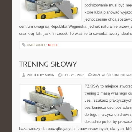
podróżowanie musi być męc
które lubią planować wyjazd
jednocześnie chcą zostawi
centrum uwagi są Republika Węgierska, jednak naturalnie przewija
oraz kraj Tatr, jaskiń i źródeł. To właśnie ta czwórka tworzy idea
CATEGORIES:
MEBLE
TRENING SIŁOWY
POSTED BY ADMIN
STY - 25 - 2026
MOŻLIWOŚĆ KOMENTOWA
PZKiSW to miejsce stworzo
trening z masą własnego cia
Jeśli szukasz praktycznych
bez konieczności posiadan
do tego marzysz o zdrowszy
dokładnie po to, by prowadz
baza wiedzy dla początkujących i zaawansowanych, dla tych, któr