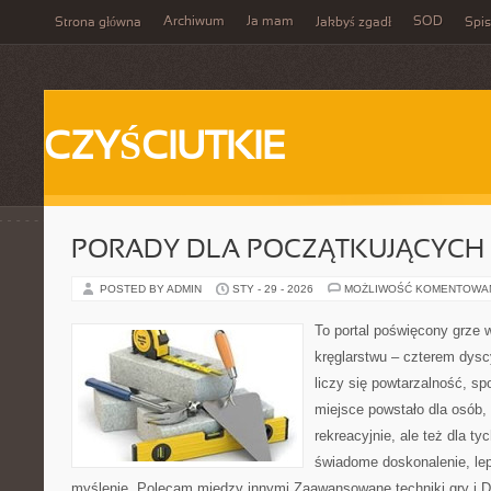
Archiwum
Ja mam
SOD
Strona główna
Jakbyś zgadł
Spis
CZYŚCIUTKIE
PORADY DLA POCZĄTKUJĄCYCH
POSTED BY ADMIN
STY - 29 - 2026
MOŻLIWOŚĆ KOMENTOWA
To portal poświęcony grze w
kręglarstwu – czterem dysc
liczy się powtarzalność, sp
miejsce powstało dla osób,
rekreacyjnie, ale też dla ty
świadome doskonalenie, lep
myślenie. Polecam między innymi Zaawansowane techniki gry i Da