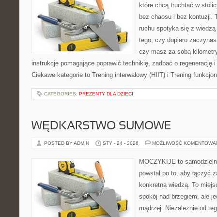
które chcą truchtać w stoli
bez chaosu i bez kontuzji. 
ruchu spotyka się z wiedzą
tego, czy dopiero zaczynasz
czy masz za sobą kilometry
instrukcje pomagające poprawić technikię, zadbać o regenerację i
Ciekawe kategorie to Trening interwałowy (HIIT) i Trening funkcjon
CATEGORIES:
PREZENTY DLA DZIECI
WĘDKARSTWO SUMOWE
POSTED BY ADMIN
STY - 24 - 2026
MOŻLIWOŚĆ KOMENTOWA
MOCZYKIJE to samodzielny 
powstał po to, aby łączyć 
konkretną wiedzą. To miejs
spokój nad brzegiem, ale j
mądrzej. Niezależnie od teg