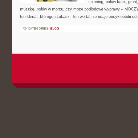
spinning, połów karpi, grunt
muszkę, połów w morzu, czy może podlodowe wyprawy – MOCZY
ten klimat, którego szukasz. Ten wortal nie udaje encyklopedii od
CATEGORIES:
BLOG