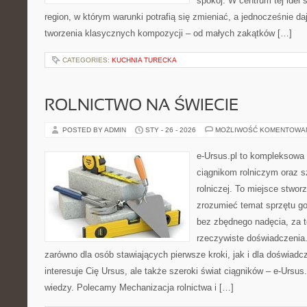
spokój. W centrum tej idei s
region, w którym warunki potrafią się zmieniać, a jednocześnie d
tworzenia klasycznych kompozycji – od małych zakątków […]
CATEGORIES:
KUCHNIA TURECKA
ROLNICTWO NA ŚWIECIE
POSTED BY ADMIN
STY - 26 - 2026
MOŻLIWOŚĆ KOMENTOWA
e-Ursus.pl to kompleksowa
ciągnikom rolniczym oraz s
rolniczej. To miejsce stwor
zrozumieć temat sprzętu g
bez zbędnego nadęcia, za t
rzeczywiste doświadczenia.
zarówno dla osób stawiających pierwsze kroki, jak i dla doświadc
interesuje Cię Ursus, ale także szeroki świat ciągników – e-Ursu
wiedzy. Polecamy Mechanizacja rolnictwa i […]