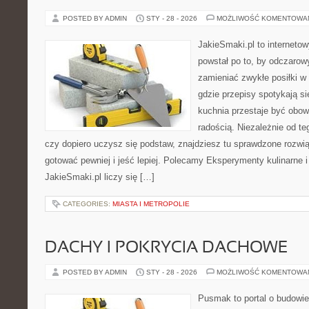
POSTED BY ADMIN
STY - 28 - 2026
MOŻLIWOŚĆ KOMENTOWA
JakieSmaki.pl to internetow
powstał po to, by odczaro
zamieniać zwykłe posiłki w
gdzie przepisy spotykają si
kuchnia przestaje być obowi
radością. Niezależnie od te
czy dopiero uczysz się podstaw, znajdziesz tu sprawdzone rozwi
gotować pewniej i jeść lepiej. Polecamy Eksperymenty kulinarne 
JakieSmaki.pl liczy się […]
CATEGORIES:
MIASTA I METROPOLIE
DACHY I POKRYCIA DACHOWE
POSTED BY ADMIN
STY - 28 - 2026
MOŻLIWOŚĆ KOMENTOWA
Pusmak to portal o budowie