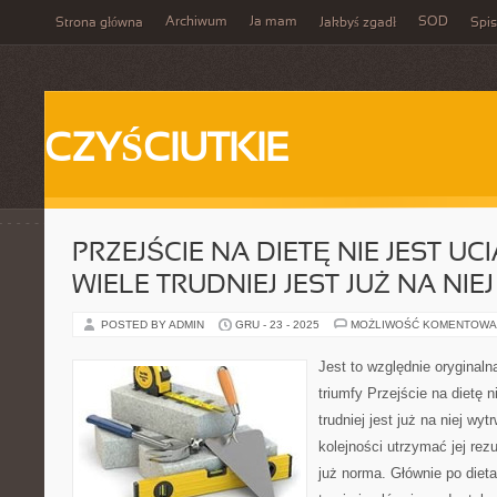
Archiwum
Ja mam
SOD
Strona główna
Jakbyś zgadł
Spis
CZYŚCIUTKIE
PRZEJŚCIE NA DIETĘ NIE JEST UCI
WIELE TRUDNIEJ JEST JUŻ NA NI
POSTED BY ADMIN
GRU - 23 - 2025
MOŻLIWOŚĆ KOMENTOWA
Jest to względnie oryginaln
triumfy Przejście na dietę n
trudniej jest już na niej wy
kolejności utrzymać jej rezu
już norma. Głównie po dieta