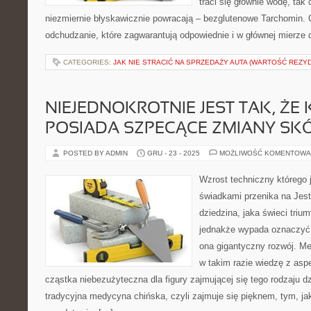
traci się głównie wodę, tak 
niezmiernie błyskawicznie powracają – bezglutenowe Tarchomin.
odchudzanie, które zagwarantują odpowiednie i w głównej mierze 
CATEGORIES:
JAK NIE STRACIĆ NA SPRZEDAŻY AUTA (WARTOŚĆ REZY
NIEJEDNOKROTNIE JEST TAK, ŻE
POSIADA SZPECĄCE ZMIANY SKÓ
POSTED BY ADMIN
GRU - 23 - 2025
MOŻLIWOŚĆ KOMENTOWA
Wzrost techniczny którego 
świadkami przenika na Jest
dziedzina, jaka świeci trium
jednakże wypada oznaczyć, 
ona gigantyczny rozwój. M
w takim razie wiedzę z asp
cząstka niebezużyteczna dla figury zajmującej się tego rodzaju dzi
tradycyjna medycyna chińska, czyli zajmuje się pięknem, tym, ja