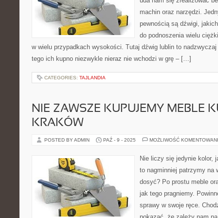
uda nam się zrealizować be
machin oraz narzędzi. Jedn
pewnością są dźwigi, jakic
do podnoszenia wielu cięż
w wielu przypadkach wysokości. Tutaj dźwig lublin to nadzwycza
tego ich kupno niezwykle nieraz nie wchodzi w grę – […]
CATEGORIES:
TAJLANDIA
NIE ZAWSZE KUPUJEMY MEBLE 
KRAKÓW
POSTED BY ADMIN
PAŹ - 9 - 2025
MOŻLIWOŚĆ KOMENTOWAN
Nie liczy się jedynie kolor,
to nagminniej patrzymy na
dosyć? Po prostu meble oraz
jak tego pragniemy. Powinn
sprawy w swoje ręce. Chodz
pokazać, że zależy nam na