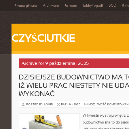
Archiwum
Ja mam
SOD
Strona główna
Jakbyś zgadł
Spis
CZYŚCIUTKIE
Archive for 9 października, 2025
DZISIEJSZE BUDOWNICTWO MA TO
IŻ WIELU PRAC NIESTETY NIE UD
WYKONAĆ
POSTED BY ADMIN
PAŹ - 9 - 2025
MOŻLIWOŚĆ KOMENTOWAN
W kwestii wystroju wnętrz z
budownictwo ma to do siebie