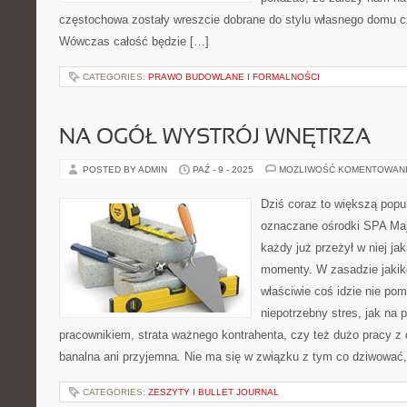
częstochowa zostały wreszcie dobrane do stylu własnego domu c
Wówczas całość będzie […]
CATEGORIES:
PRAWO BUDOWLANE I FORMALNOŚCI
NA OGÓŁ WYSTRÓJ WNĘTRZA
POSTED BY ADMIN
PAŹ - 9 - 2025
MOŻLIWOŚĆ KOMENTOWAN
Dziś coraz to większą popul
oznaczane ośrodki SPA Maj
każdy już przeżył w niej ja
momenty. W zasadzie jakik
właściwie coś idzie nie pom
niepotrzebny stres, jak na p
pracownikiem, strata ważnego kontrahenta, czy też dużo pracy z 
banalna ani przyjemna. Nie ma się w związku z tym co dziwować,
CATEGORIES:
ZESZYTY I BULLET JOURNAL