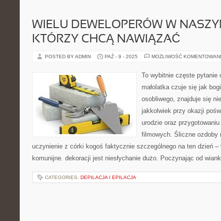
WIELU DEWELOPERÓW W NASZYM
KTÓRZY CHCĄ NAWIĄZAĆ
POSTED BY ADMIN
PAŹ - 9 - 2025
MOŻLIWOŚĆ KOMENTOWAN
To wybitnie częste pytanie
małolatka czuje się jak bog
osobliwego, znajduje się ni
jakkolwiek przy okazji pośw
urodzie oraz przygotowaniu 
filmowych. Śliczne ozdoby
uczynienie z córki kogoś faktycznie szczególnego na ten dzień – 
komunijne. dekoracji jest niesłychanie dużo. Poczynając od wian
CATEGORIES:
DEPILACJA I EPILACJA