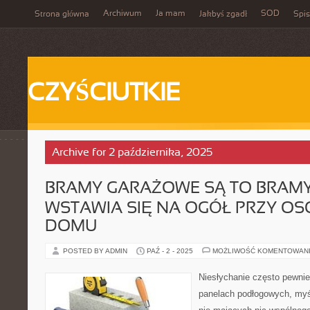
Archiwum
Ja mam
SOD
Strona główna
Jakbyś zgadł
Spis
CZYŚCIUTKIE
Archive for 2 października, 2025
BRAMY GARAŻOWE SĄ TO BRAM
WSTAWIA SIĘ NA OGÓŁ PRZY OS
DOMU
POSTED BY ADMIN
PAŹ - 2 - 2025
MOŻLIWOŚĆ KOMENTOWAN
Niesłychanie często pewni
panelach podłogowych, myś