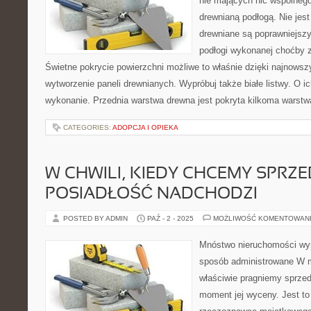
nie mających nic wspólneg
drewnianą podłogą. Nie jest
drewniane są poprawniejs
podłogi wykonanej choćby 
Świetne pokrycie powierzchni możliwe to właśnie dzięki najnows
wytworzenie paneli drewnianych. Wypróbuj także białe listwy. O i
wykonanie. Przednia warstwa drewna jest pokryta kilkoma warst
CATEGORIES:
ADOPCJA I OPIEKA
W CHWILI, KIEDY CHCEMY SPRZ
POSIADŁOŚĆ NADCHODZI
POSTED BY ADMIN
PAŹ - 2 - 2025
MOŻLIWOŚĆ KOMENTOWAN
Mnóstwo nieruchomości wyró
sposób administrowane W 
właściwie pragniemy sprze
moment jej wyceny. Jest t