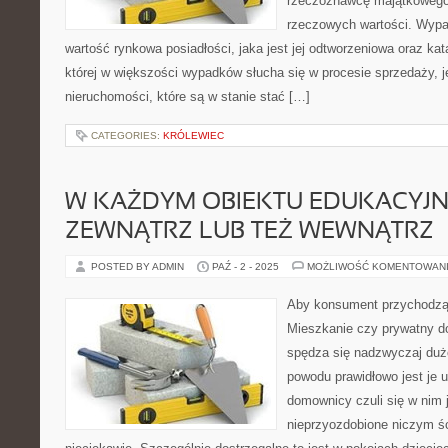
rzeczoznawcę majątkowego
rzeczowych wartości. Wypa
wartość rynkowa posiadłości, jaka jest jej odtworzeniowa oraz ka
której w większości wypadków słucha się w procesie sprzedaży, je
nieruchomości, które są w stanie stać […]
CATEGORIES:
KRÓLEWIEC
W KAŻDYM OBIEKTU EDUKACYJ
ZEWNĄTRZ LUB TEŻ WEWNĄTRZ
POSTED BY ADMIN
PAŹ - 2 - 2025
MOŻLIWOŚĆ KOMENTOWAN
Aby konsument przychodząc
Mieszkanie czy prywatny do
spędza się nadzwyczaj dużo
powodu prawidłowo jest je 
domownicy czuli się w nim j
nieprzyozdobione niczym śc