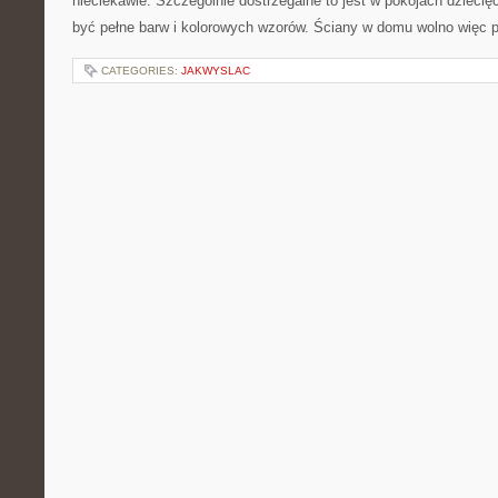
nieciekawie. Szczególnie dostrzegalne to jest w pokojach dziecię
być pełne barw i kolorowych wzorów. Ściany w domu wolno więc
CATEGORIES:
JAKWYSLAC