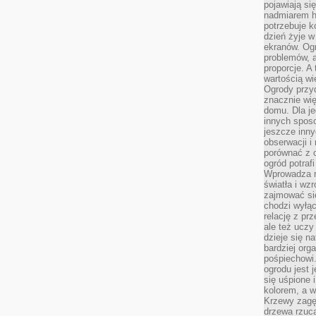
pojawiają si
nadmiarem ha
potrzebuje k
dzień żyje w
ekranów. Ogr
problemów, a
proporcje. A
wartością wi
Ogrody przy
znacznie wię
domu. Dla j
innych sposo
jeszcze inn
obserwacji i
porównać z 
ogród potra
Wprowadza r
światła i wz
zajmować si
chodzi wyłąc
relację z pr
ale też uczy
dzieje się n
bardziej org
pośpiechowi
ogrodu jest 
się uśpione 
kolorem, a w
Krzewy zagęs
drzewa rzucaj