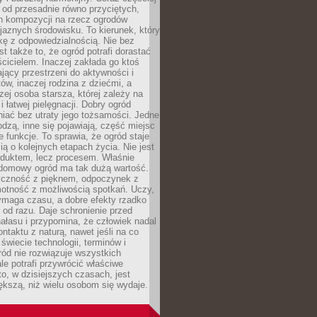
 od przesadnie równo przyciętych,
 kompozycji na rzecz ogrodów
yjaznych środowisku. To kierunek, który
kę z odpowiedzialnością. Nie bez
st także to, że ogród potrafi dorastać
cicielem. Inaczej zakłada go ktoś
jący przestrzeni do aktywności i
w, inaczej rodzina z dziećmi, a
zej osoba starsza, której zależy na
 i łatwej pielęgnacji. Dobry ogród
iać bez utraty jego tożsamości. Jedne
odzą, inne się pojawiają, część miejsc
 funkcje. To sprawia, że ogród staje
ią o kolejnych etapach życia. Nie jest
duktem, lecz procesem. Właśnie
ydomowy ogród ma tak dużą wartość.
yczność z pięknem, odpoczynek z
otność z możliwością spotkań. Uczy,
ymaga czasu, a dobre efekty rzadko
ę od razu. Daje schronienie przed
łasu i przypomina, że człowiek nadal
ontaktu z naturą, nawet jeśli na co
 świecie technologii, terminów i
ód nie rozwiązuje wszystkich
le potrafi przywrócić właściwe
 to, w dzisiejszych czasach, jest
ększą, niż wielu osobom się wydaje.