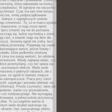
znie o sadzenie i podlewanie. Chodzi o
zestrzenią, która odpowiada na troskę,
 cierpliwości. W ogrodzie nie wszystko
atychmiast. Czas ma tam inne tempo,
aniczne, mniej podporządkowane
. Jednym z największych uroków
jego zmienność. To, co w marcu wydaje
i niepozorne, w maju może tętnić
 lipcu zmienić się nie do poznania.
zczają się, byliny wychodzą z ziemi,
ą cień, a trawnik staje się tłem dla
zycji. Jesienią ogród nie znika, lecz
olejną przemianę. Pojawiają się ciepłe
 dojrzewające owoce, późne kwiaty i
wiatło, które podkreśla strukturę
t zima ma swoją wartość, bo odsłania
przestrzeni. Wtedy najlepiej widać, czy
obrze przemyślany, czy też opiera się
a sezonowym efekcie. Wiele osób
arzenia o pięknych rabatach, ale z
ywa, że ogród to również miejsce
na samopoczucie. Praca przy ziemi
yśli, uspokaja i pozwala oderwać się
informacji. Proste czynności, takie jak
 pielenie, sianie czy przesadzanie,
e coś medytacyjnego. Nie wymagają
lizowania, a jednocześnie przynoszą
ultat. To szczególnie ważne w
tórym wiele działań wykonuje się
 ekranie i bez namacalnego efektu.