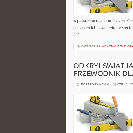
w prawdziwe maritime heaven. A c
designem lub nawet retro prezenta
[…]
CATEGORIES:
ADAPTACJA W ŻŁOB
ODKRYJ ŚWIAT 
PRZEWODNIK DL
POSTED BY ADMIN
CZE - 9 - 2