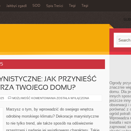
m
SOD
Tagi
Tagi
Jakbyś zgadł
Spis Treści
SUB
25
NISTYCZNE: JAK PRZYNIEŚĆ
Ogrody przy
RZA TWOJEGO DOMU?
znacznie wię
domu. Dla j
innych sposo
DEKORACJE
025
MOŻLIWOŚĆ KOMENTOWANIA
ZOSTAŁA WYŁĄCZONA
jeszcze inn
MARYNISTYCZNE:
JAK
obserwacji i
PRZYNIEŚĆ
Marzysz o tym, by wprowadzić do swojego wnętrza
porównać z 
OCEAN
ogród potra
DO
odrobinę morskiego klimatu? Dekoracje marynistyczne
WNĘTRZA
Wprowadza r
TWOJEGO
światła i wz
to nie tylko trend, ale także sposób na odświeżenie
DOMU?
zajmować si
przestrzeni i nadanie jej wyjątkowego charakteru. Takie