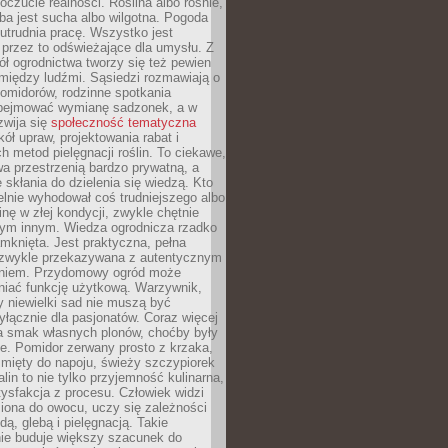
oczucie realności. Roślina albo rośnie,
eba jest sucha albo wilgotna. Pogoda
 utrudnia pracę. Wszystko jest
 przez to odświeżające dla umysłu. Z
ł ogrodnictwa tworzy się też pewien
 między ludźmi. Sąsiedzi rozmawiają o
omidorów, rodzinne spotkania
bejmować wymianę sadzonek, a w
zwija się
społeczność tematyczna
ół upraw, projektowania rabat i
h metod pielęgnacji roślin. To ciekawe,
a przestrzenią bardzo prywatną, a
 skłania do dzielenia się wiedzą. Kto
lnie wyhodował coś trudniejszego albo
inę w złej kondycji, zwykle chętnie
tym innym. Wiedza ogrodnicza rzadko
mknięta. Jest praktyczna, pełna
i zwykle przekazywana z autentycznym
niem. Przydomowy ogród może
niać funkcję użytkową. Warzywnik,
y niewielki sad nie muszą być
łącznie dla pasjonatów. Coraz więcej
a smak własnych plonów, choćby były
ie. Pomidor zerwany prosto z krzaka,
w mięty do napoju, świeży szczypiorek
lin to nie tylko przyjemność kulinarna,
tysfakcja z procesu. Człowiek widzi
iona do owocu, uczy się zależności
ą, glebą i pielęgnacją. Takie
ie buduje większy szacunek do