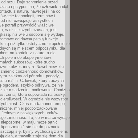
ę od razu. Daje schronienie przed
łasu i przypomina, że człowiek nadal
ontaktu z naturą, nawet jeśli na co
 świecie technologii, terminów i
ód nie rozwiązuje wszystkich
le potrafi przywrócić właściwe
 to, w dzisiejszych czasach, jest
ększą, niż wielu osobom się wydaje.
domowe od dawna pełnią funkcję
kszą niż tylko estetyczne uzupełnienie
ednych są miejscem odpoczynku, dla
bem na kontakt z naturą, a dla
ych polem do eksperymentów,
 małych sukcesów, które trudno
czymkolwiek innym. Nawet niewielki
fi zmienić codzienność domowników.
ytm zależny od pór roku, pogody,
rostu roślin. Człowiek, który zaczyna
ę ogrodem, szybko odkrywa, że nie
znie o sadzenie i podlewanie. Chodzi o
zestrzenią, która odpowiada na troskę,
 cierpliwości. W ogrodzie nie wszystko
atychmiast. Czas ma tam inne tempo,
aniczne, mniej podporządkowane
. Jednym z największych uroków
jego zmienność. To, co w marcu wydaje
i niepozorne, w maju może tętnić
 lipcu zmienić się nie do poznania.
zczają się, byliny wychodzą z ziemi,
ą cień, a trawnik staje się tłem dla