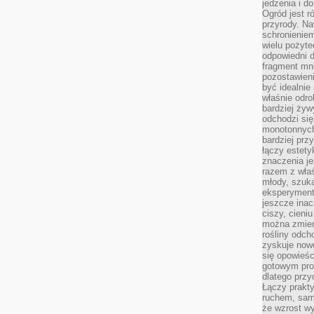
jedzenia i d
Ogród jest r
przyrody. Na
schronienie
wielu pożyt
odpowiedni do
fragment mni
pozostawieni
być idealnie
właśnie odro
bardziej żyw
odchodzi się
monotonnych
bardziej prz
łączy estety
znaczenia je
razem z właś
młody, szuka
eksperymentó
jeszcze inac
ciszy, cieniu
można zmien
rośliny odch
zyskuje nowe
się opowieśc
gotowym pro
dlatego prz
Łączy prakt
ruchem, sam
że wzrost w