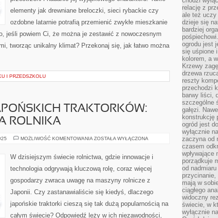
chodzi wyłąc
relację z pr
elementy jak drewniane breloczki, sieci rybackie czy
ale też uczy
ozdobne latarnie potrafią przemienić zwykłe mieszkanie
dzieje się n
bardziej org
o, jeśli powiem Ci, że można je zestawić z nowoczesnym
pośpiechowi
ogrodu jest 
mi, tworząc unikalny klimat? Przekonaj się, jak łatwo można
się uśpione 
kolorem, a w
Krzewy zagęs
drzewa rzucaj
KU I PRZEDSZKOLU
reszty kompo
przechodzi k
barwy liści,
szczególne ś
JAPOŃSKICH TRAKTORKÓW:
gałęzi. Nawe
konstrukcję 
A ROLNIKA
ogród jest d
wyłącznie n
ODKRYJ
zaczyna od m
025
MOŻLIWOŚĆ KOMENTOWANIA
ZOSTAŁA WYŁĄCZONA
ŚWIAT
czasem odkr
JAPOŃSKICH
wpływające 
TRAKTORKÓW:
W dzisiejszym świecie rolnictwa, gdzie innowacje i
PRZEWODNIK
porządkuje m
DLA
od nadmiaru 
technologia odgrywają kluczową rolę, coraz więcej
ROLNIKA
przycinanie,
gospodarzy zwraca uwagę na maszyny rolnicze z
mają w sobi
ciągłego ana
Japonii. Czy zastanawialiście się kiedyś, dlaczego
widoczny rez
japońskie traktorki cieszą się tak dużą popularnością na
świecie, w k
wyłącznie na
całym świecie? Odpowiedź leży w ich niezawodności,