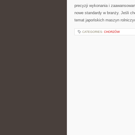
precyzji wykonania i zaawansowan
nowe standardy w branży. Jeśli ch
temat japońskich maszyn rolniczyc
CATEGORIES:
CHORZÓW