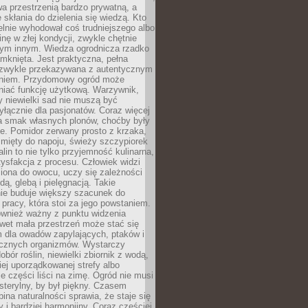
a przestrzenią bardzo prywatną, a
 skłania do dzielenia się wiedzą. Kto
lnie wyhodował coś trudniejszego albo
inę w złej kondycji, zwykle chętnie
tym innym. Wiedza ogrodnicza rzadko
mknięta. Jest praktyczna, pełna
i zwykle przekazywana z autentycznym
niem. Przydomowy ogród może
niać funkcję użytkową. Warzywnik,
y niewielki sad nie muszą być
łącznie dla pasjonatów. Coraz więcej
a smak własnych plonów, choćby były
ie. Pomidor zerwany prosto z krzaka,
w mięty do napoju, świeży szczypiorek
lin to nie tylko przyjemność kulinarna,
tysfakcja z procesu. Człowiek widzi
iona do owocu, uczy się zależności
ą, glebą i pielęgnacją. Takie
ie buduje większy szacunek do
o pracy, która stoi za jego powstaniem.
ównież ważny z punktu widzenia
wet mała przestrzeń może stać się
m dla owadów zapylających, ptaków i
ecznych organizmów. Wystarczy
bór roślin, niewielki zbiornik z wodą,
ej uporządkowanej strefy albo
e części liści na zimę. Ogród nie musi
 sterylny, by był piękny. Czasem
bina naturalności sprawia, że staje się
y i bardziej harmonijny. Coraz częściej