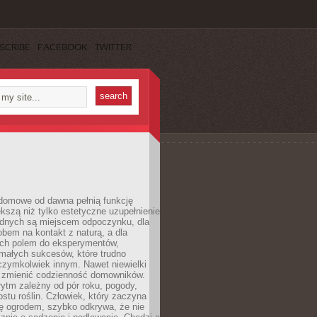
SCRIBE
FACEBOOK
TWITTER
domowe od dawna pełnią funkcję
kszą niż tylko estetyczne uzupełnienie
ednych są miejscem odpoczynku, dla
bem na kontakt z naturą, a dla
ych polem do eksperymentów,
 małych sukcesów, które trudno
czymkolwiek innym. Nawet niewielki
fi zmienić codzienność domowników.
ytm zależny od pór roku, pogody,
rostu roślin. Człowiek, który zaczyna
ę ogrodem, szybko odkrywa, że nie