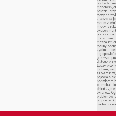
odchodzi się
monotonnych
bardziej prz
łączy estety
znaczenia je
razem z właś
młody, szuka
eksperymentó
jeszcze inac
ciszy, cieniu
można zmien
rośliny odch
zyskuje nowe
się opowieśc
gotowym pro
dlatego prz
Łączy prakt
ruchem, sam
że wzrost w
pojawiają si
nadmiarem ha
potrzebuje k
dzień żyje w
ekranów. Ogr
problemów, a
proporcje. A
wartością wi