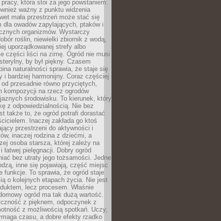
o pracy, która stoi za jego powstaniem.
ównież ważny z punktu widzenia
wet mała przestrzeń może stać się
m dla owadów zapylających, ptaków i
ecznych organizmów. Wystarczy
bór roślin, niewielki zbiornik z wodą,
ej uporządkowanej strefy albo
e części liści na zimę. Ogród nie musi
 sterylny, by był piękny. Czasem
bina naturalności sprawia, że staje się
y i bardziej harmonijny. Coraz częściej
 od przesadnie równo przyciętych,
 kompozycji na rzecz ogrodów
yjaznych środowisku. To kierunek, który
kę z odpowiedzialnością. Nie bez
st także to, że ogród potrafi dorastać
cicielem. Inaczej zakłada go ktoś
jący przestrzeni do aktywności i
w, inaczej rodzina z dziećmi, a
zej osoba starsza, której zależy na
 i łatwej pielęgnacji. Dobry ogród
iać bez utraty jego tożsamości. Jedne
odzą, inne się pojawiają, część miejsc
 funkcje. To sprawia, że ogród staje
ią o kolejnych etapach życia. Nie jest
duktem, lecz procesem. Właśnie
ydomowy ogród ma tak dużą wartość.
yczność z pięknem, odpoczynek z
otność z możliwością spotkań. Uczy,
ymaga czasu, a dobre efekty rzadko