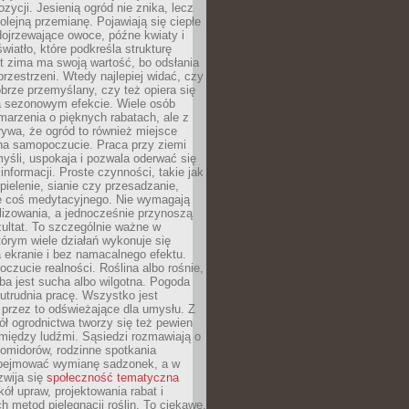
zycji. Jesienią ogród nie znika, lecz
olejną przemianę. Pojawiają się ciepłe
 dojrzewające owoce, późne kwiaty i
wiatło, które podkreśla strukturę
t zima ma swoją wartość, bo odsłania
przestrzeni. Wtedy najlepiej widać, czy
obrze przemyślany, czy też opiera się
a sezonowym efekcie. Wiele osób
arzenia o pięknych rabatach, ale z
ywa, że ogród to również miejsce
na samopoczucie. Praca przy ziemi
yśli, uspokaja i pozwala oderwać się
informacji. Proste czynności, takie jak
 pielenie, sianie czy przesadzanie,
e coś medytacyjnego. Nie wymagają
lizowania, a jednocześnie przynoszą
ultat. To szczególnie ważne w
tórym wiele działań wykonuje się
 ekranie i bez namacalnego efektu.
oczucie realności. Roślina albo rośnie,
eba jest sucha albo wilgotna. Pogoda
 utrudnia pracę. Wszystko jest
 przez to odświeżające dla umysłu. Z
ł ogrodnictwa tworzy się też pewien
 między ludźmi. Sąsiedzi rozmawiają o
omidorów, rodzinne spotkania
bejmować wymianę sadzonek, a w
zwija się
społeczność tematyczna
ół upraw, projektowania rabat i
h metod pielęgnacji roślin. To ciekawe,