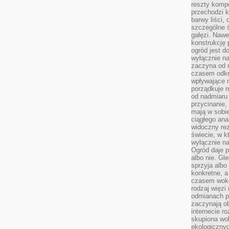
reszty kompo
przechodzi k
barwy liści,
szczególne ś
gałęzi. Nawe
konstrukcję 
ogród jest d
wyłącznie n
zaczyna od m
czasem odkr
wpływające 
porządkuje m
od nadmiaru 
przycinanie,
mają w sobi
ciągłego ana
widoczny rez
świecie, w k
wyłącznie na
Ogród daje p
albo nie. Gl
sprzyja albo
konkretne, a
czasem wokó
rodzaj więzi
odmianach p
zaczynają o
internecie ro
skupiona wok
ekologicznyc