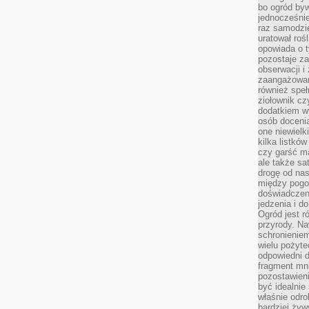
bo ogród byw
jednocześnie
raz samodzie
uratował rośl
opowiada o 
pozostaje za
obserwacji 
zaangażowa
również speł
ziołownik cz
dodatkiem wy
osób doceni
one niewielk
kilka listkó
czy garść ma
ale także sa
drogę od nas
między pogod
doświadczen
jedzenia i d
Ogród jest r
przyrody. Na
schronienie
wielu pożyt
odpowiedni do
fragment mni
pozostawieni
być idealnie
właśnie odro
bardziej żyw