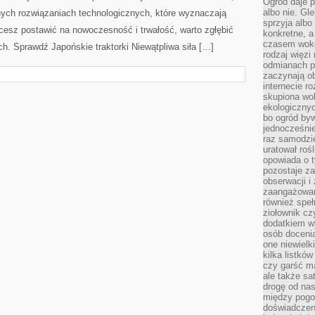
Ogród daje p
albo nie. Gl
ych rozwiązaniach technologicznych, które wyznaczają
sprzyja albo
cesz postawić na nowoczesność i trwałość, warto zgłębić
konkretne, a
czasem wokó
h. Sprawdź Japońskie traktorki Niewątpliwa siła […]
rodzaj więzi
odmianach p
zaczynają o
internecie ro
skupiona wok
ekologicznyc
bo ogród byw
jednocześnie
raz samodzie
uratował rośl
opowiada o 
pozostaje za
obserwacji 
zaangażowa
również speł
ziołownik cz
dodatkiem wy
osób doceni
one niewielk
kilka listkó
czy garść ma
ale także sa
drogę od nas
między pogod
doświadczen